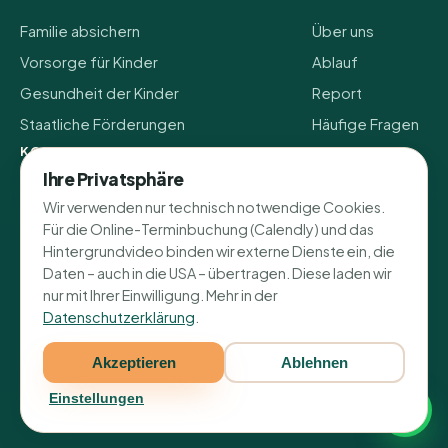
Familie absichern
Über uns
Vorsorge für Kinder
Ablauf
Gesundheit der Kinder
Report
Staatliche Förderungen
Häufige Fragen
KONTAKT
Ihre Privatsphäre
Lochfeldstraße 34
Wir verwenden nur technisch notwendige Cookies.
76437 Rastatt
Für die Online-Terminbuchung (Calendly) und das
+49 152 08267733
Hintergrundvideo binden wir externe Dienste ein, die
info@vorsorge-familie.de
Daten – auch in die USA – übertragen. Diese laden wir
nur mit Ihrer Einwilligung. Mehr in der
Datenschutzerklärung
.
© 2026 Vorsorge Familie
Akzeptieren
Ablehnen
Impressum
Datenschutz
Erstinformation
·
·
·
Einstellungen
Cookie-Einstellungen